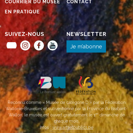
COURRIER DU MUSÉE
CONTACT
EN PRATIQUE
SUIVEZ-NOUS
NEWSLETTER
Museum Pass Musées
Instagram
Facebook
YouTube
Je m’abonne
Reconnu comme « Musée de catégorie D » par la Fédération
Wallonie-Bruxelles et subventionné par la Province du Brabant-
er
Wallon, le musée est ouvert gratuitement le 1
dimanche de
chaque mois.
Infos :
www.artsetpublics.be