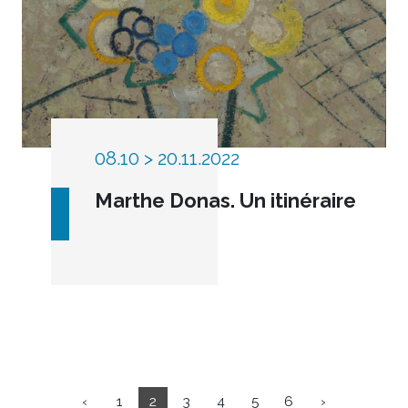
08.10 > 20.11.2022
Marthe Donas. Un itinéraire
‹
1
2
3
4
5
6
›