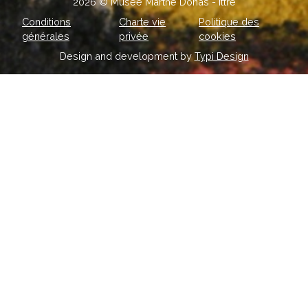
2026 © Musée Marthe Donas - Ittre
Conditions
Charte vie
Politique des
générales
privée
cookies
Design and development by
Typi Design