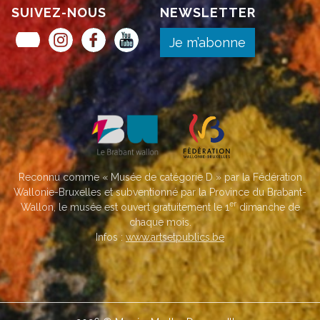
SUIVEZ-NOUS
NEWSLETTER
Museum Pass Musées
Instagram
Facebook
YouTube
Je m’abonne
Reconnu comme « Musée de catégorie D » par la Fédération
Wallonie-Bruxelles et subventionné par la Province du Brabant-
er
Wallon, le musée est ouvert gratuitement le 1
dimanche de
chaque mois.
Infos :
www.artsetpublics.be