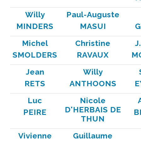
Willy
Paul-Auguste
MINDERS
MASUI
G
Michel
Christine
J
SMOLDERS
RAVAUX
M
Jean
Willy
RETS
ANTHOONS
E
Luc
Nicole
D'HERBAIS DE
PEIRE
B
THUN
Vivienne
Guillaume