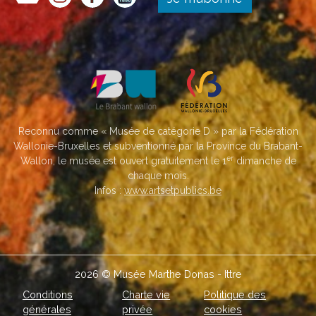
Reconnu comme « Musée de catégorie D » par la Fédération
Wallonie-Bruxelles et subventionné par la Province du Brabant-
er
Wallon, le musée est ouvert gratuitement le 1
dimanche de
chaque mois.
Infos :
www.artsetpublics.be
2026 © Musée Marthe Donas - Ittre
Conditions
Charte vie
Politique des
générales
privée
cookies