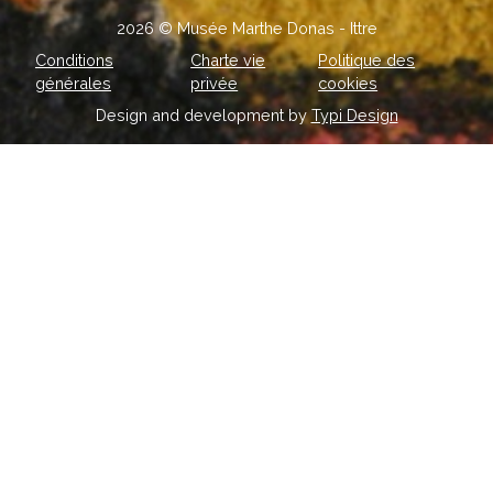
2026 © Musée Marthe Donas - Ittre
Conditions
Charte vie
Politique des
générales
privée
cookies
Design and development by
Typi Design