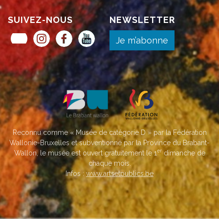
SUIVEZ-NOUS
NEWSLETTER
Museum Pass Musées
Instagram
Facebook
YouTube
Je m’abonne
Reconnu comme « Musée de catégorie D » par la Fédération
Wallonie-Bruxelles et subventionné par la Province du Brabant-
er
Wallon, le musée est ouvert gratuitement le 1
dimanche de
chaque mois.
Infos :
www.artsetpublics.be