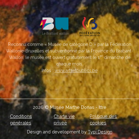
Reconnu comme « Musée de catégorie D » par la Fédération
Wallonie-Bruxelles et subventionné par la Province du Brabant-
er
Wallon, le musée est ouvert gratuitement le 1
dimanche de
chaque mois.
Infos :
www.artsetpublics.be
2026 © Musée Marthe Donas - Ittre
Conditions
Charte vie
Politique des
générales
privée
cookies
Design and development by
Typi Design