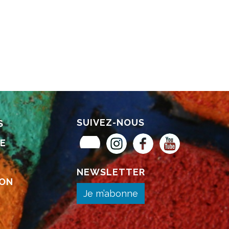
SUIVEZ-NOUS
S
Museum Pass Musées
Instagram
Facebook
YouTube
SE
NEWSLETTER
ION
Je m’abonne