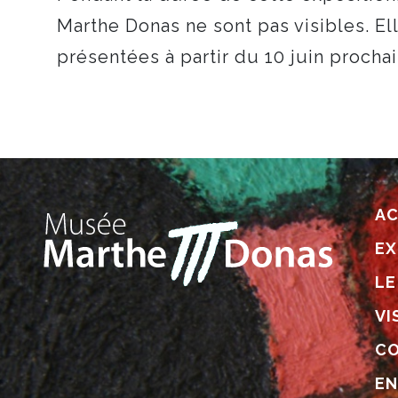
Marthe Donas ne sont pas visibles. El
présentées à partir du 10 juin prochai
AC
EX
LE
VI
CO
EN