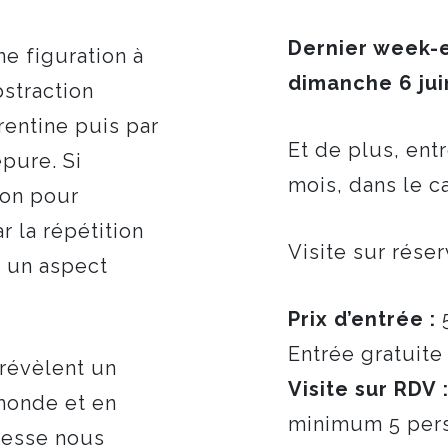
Dernier week-e
ne figuration à
dimanche 6 jui
bstraction
orentine puis par
Et de plus, ent
pure. Si
mois, dans le c
ion pour
r la répétition
Visite sur rése
t un aspect
Prix d’entrée :
5
Entrée gratuite
 révèlent un
Visite sur RDV 
monde et en
minimum 5 per
resse nous