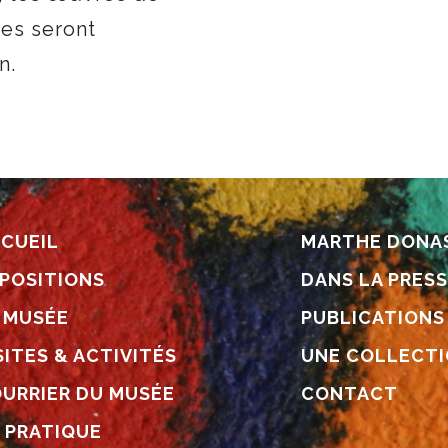
les seront
n.
CUEIL
MARTHE DONA
POSITIONS
DANS LA PRES
 MUSÉE
PUBLICATIONS
SITES & ACTIVITÉS
UNE COLLECT
URRIER DU MUSÉE
CONTACT
 PRATIQUE