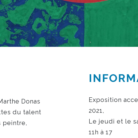
INFORM
Exposition acce
 Marthe Donas
2021,
ttes du talent
Le jeudi et le 
s peintre,
11h à 17