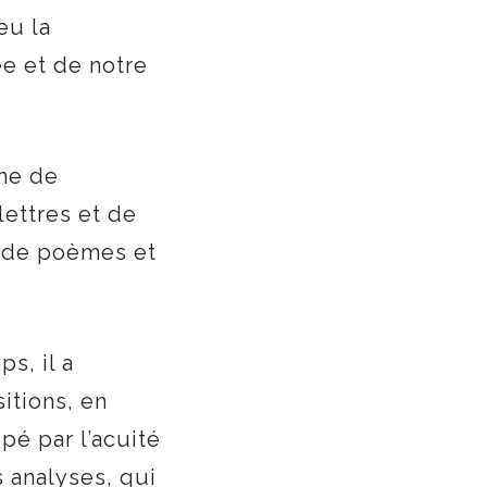
eu la
e et de notre
ime de
lettres et de
e de poèmes et
s, il a
tions, en
ppé par l’acuité
s analyses, qui